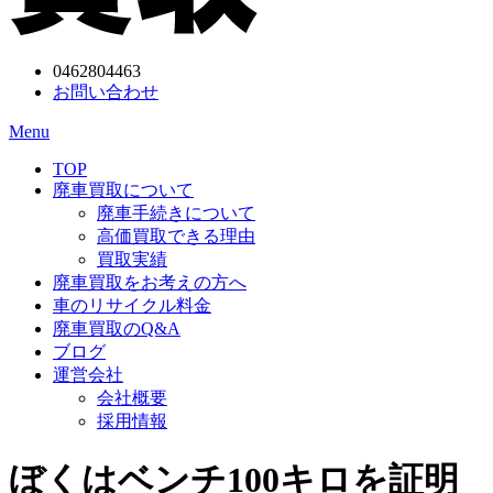
0462804463
お問い合わせ
Menu
TOP
廃車買取について
廃車手続きについて
高価買取できる理由
買取実績
廃車買取をお考えの方へ
車のリサイクル料金
廃車買取のQ&A
ブログ
運営会社
会社概要
採用情報
ぼくはベンチ100キロを証明