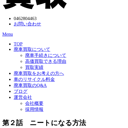
0462804463
お問い合わせ
Menu
TOP
廃車買取について
廃車手続きについて
高価買取できる理由
買取実績
廃車買取をお考えの方へ
車のリサイクル料金
廃車買取のQ&A
ブログ
運営会社
会社概要
採用情報
第２話 ニートになる方法