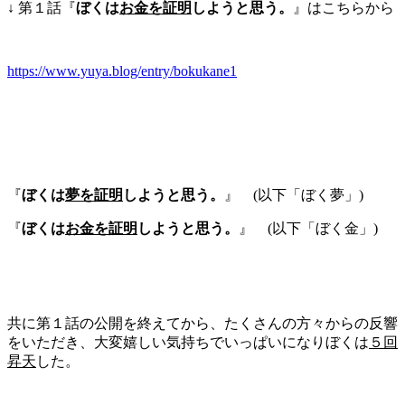
↓ 第１話『
ぼくは
お金を証明
しようと思う。
』はこちらから
https://www.yuya.blog/entry/bokukane1
『
ぼくは
夢を証明
しようと思う。
』 (以下「ぼく夢」)
『
ぼくは
お金を証明
しようと思う。
』 (以下「ぼく金」)
共に第１話の公開を終えてから、たくさんの方々からの反響
をいただき、大変嬉しい気持ちでいっぱいになりぼくは
５回
昇天
した。