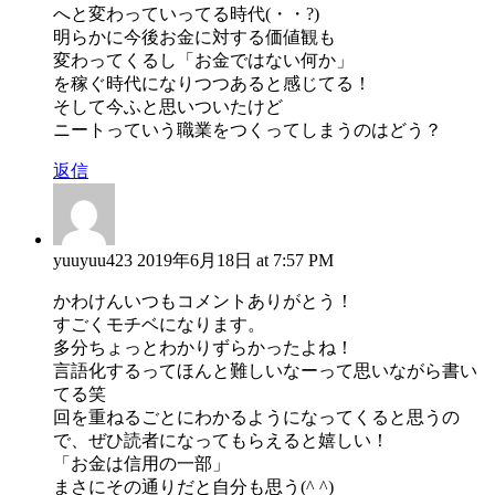
へと変わっていってる時代(・・?)
明らかに今後お金に対する価値観も
変わってくるし「お金ではない何か」
を稼ぐ時代になりつつあると感じてる！
そして今ふと思いついたけど
ニートっていう職業をつくってしまうのはどう？
返信
yuuyuu423
2019年6月18日 at 7:57 PM
かわけんいつもコメントありがとう！
すごくモチベになります。
多分ちょっとわかりずらかったよね！
言語化するってほんと難しいなーって思いながら書い
てる笑
回を重ねるごとにわかるようになってくると思うの
で、ぜひ読者になってもらえると嬉しい！
「お金は信用の一部」
まさにその通りだと自分も思う(^ ^)